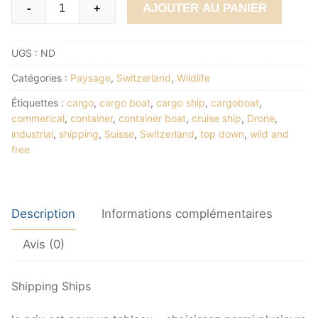
quantité
Alterna
AJOUTER AU PANIER
-
+
de
Shipping
UGS :
ND
Ships
Catégories :
Paysage
,
Switzerland
,
Wildlife
Étiquettes :
cargo
,
cargo boat
,
cargo ship
,
cargoboat
,
commerical
,
container
,
container boat
,
cruise ship
,
Drone
,
industrial
,
shipping
,
Suisse
,
Switzerland
,
top down
,
wild and
free
Description
Informations complémentaires
Avis (0)
Shipping Ships