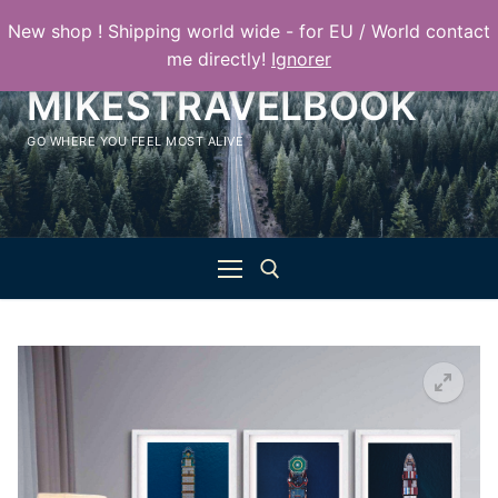
Aller
New shop ! Shipping world wide - for EU / World contact
au
me directly!
Ignorer
contenu
MIKESTRAVELBOOK
GO WHERE YOU FEEL MOST ALIVE
Rechercher :