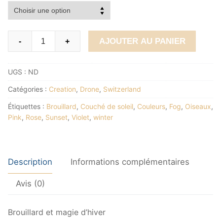
quantité
Alterna
AJOUTER AU PANIER
-
+
de
In
UGS :
ND
My
Dreams
Catégories :
Creation
,
Drone
,
Switzerland
Étiquettes :
Brouillard
,
Couché de soleil
,
Couleurs
,
Fog
,
Oiseaux
,
Pink
,
Rose
,
Sunset
,
Violet
,
winter
Description
Informations complémentaires
Avis (0)
Brouillard et magie d’hiver