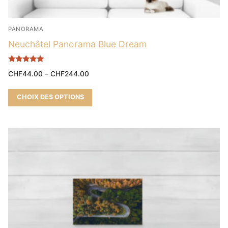
PANORAMA
Neuchâtel Panorama Blue Dream
Note
CHF
44.00
–
CHF
244.00
5.00
sur 5
CHOIX DES OPTIONS