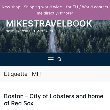
Aller
New shop ! Shipping world wide - for EU / World contact
au
me directly!
Ignorer
contenu
MIKESTRAVELBOOK
GO WHERE YOU FEEL MOST ALIVE
Étiquette :
MIT
Rechercher :
Boston – City of Lobsters and home
of Red Sox