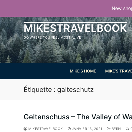
Aller
New shop
au
contenu
MIKESTRAVELBOOK
GO WHERE YOU FEEL MOST ALIVE
MIKE’S HOME
MIKE’S TRAV
Étiquette :
galteschutz
Geltenschuss – The Valley of Wa
MIKESTRAVELBOOK
JANVIER 13, 2021
BERN
0