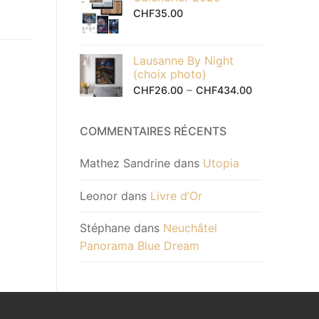
CHF
35.00
Lausanne By Night
(choix photo)
–
CHF
26.00
CHF
434.00
COMMENTAIRES RÉCENTS
Mathez Sandrine
dans
Utopia
Leonor
dans
Livre d’Or
Stéphane
dans
Neuchâtel
Panorama Blue Dream