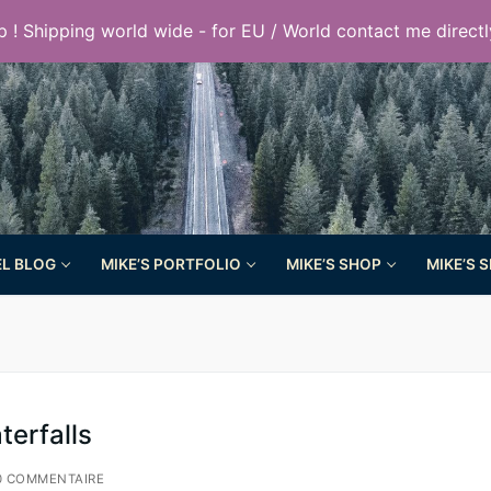
 ! Shipping world wide - for EU / World contact me directl
EL BLOG
MIKE’S PORTFOLIO
MIKE’S SHOP
MIKE’S 
terfalls
 COMMENTAIRE