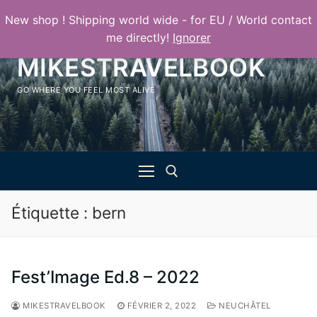
Aller
New shop ! Shipping world wide - for EU / World contact
au
me directly!
Ignorer
contenu
MIKESTRAVELBOOK
GO WHERE YOU FEEL MOST ALIVE
Étiquette :
bern
Rechercher :
Fest’Image Ed.8 – 2022
MIKESTRAVELBOOK
FÉVRIER 2, 2022
NEUCHÂTEL